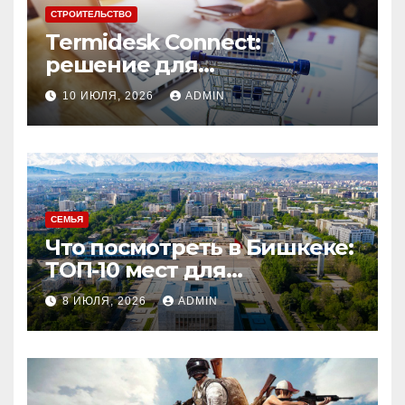
СТРОИТЕЛЬСТВО
Termidesk Connect:
решение для
балансировки нагрузки и
10 ИЮЛЯ, 2026
ADMIN
обеспечения высокой
доступности приложений
СЕМЬЯ
Что посмотреть в Бишкеке:
ТОП-10 мест для
незабываемого
8 ИЮЛЯ, 2026
ADMIN
путешествия