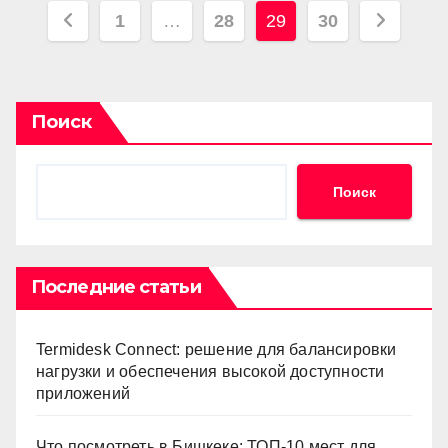
Пагинация
1
…
28
29
30
записей
Поиск
Поиск
Последние статьи
Termidesk Connect: решение для балансировки
нагрузки и обеспечения высокой доступности
приложений
Что посмотреть в Бишкеке: ТОП-10 мест для