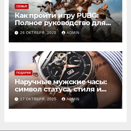
СЕМЬЯ
Как пройти игру PUBG:
Полное руководство для
новичков
26 ОКТЯБРЯ, 2025
ADMIN
ПОДАРКИ
Наручные мужские часы:
символ статуса, стиля и
точности
17 ОКТЯБРЯ, 2025
ADMIN