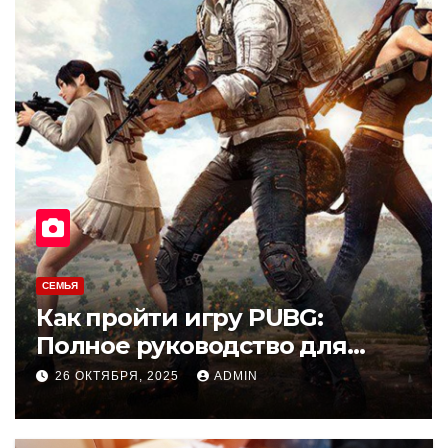
ПОДАРКИ
пройти игру PUBG:
Наручн
ное руководство для
символ
ичков
точнос
КТЯБРЯ, 2025
ADMIN
17 ОКТЯБ