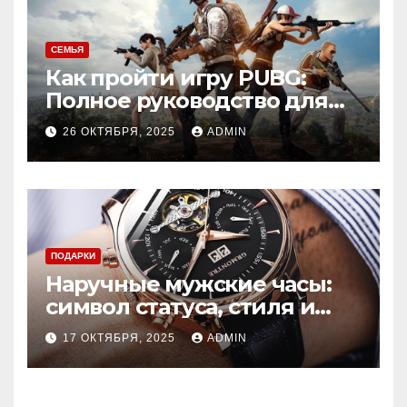
СЕМЬЯ
Как пройти игру PUBG:
Полное руководство для
новичков
26 ОКТЯБРЯ, 2025
ADMIN
ПОДАРКИ
Наручные мужские часы:
символ статуса, стиля и
точности
17 ОКТЯБРЯ, 2025
ADMIN