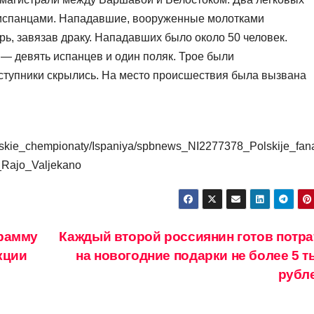
 испанцами. Нападавшие, вооруженные молотками
рь, завязав драку. Нападавших было около 50 человек.
 — девять испанцев и один поляк. Трое были
ступники скрылись. На место происшествия была вызвана
pejskie_chempionaty/Ispaniya/spbnews_NI2277378_Polskije_fan
_Rajo_Valjekano
грамму
Каждый второй россиянин готов потра
кции
на новогодние подарки не более 5 т
рубл