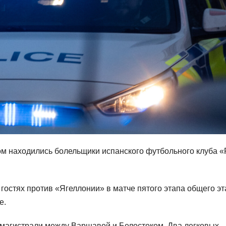
ом находились болельщики испанского футбольного клуба 
 гостях против «Ягеллонии» в матче пятого этапа общего э
е.
омагистрали между Варшавой и Белостоком. Два легковых