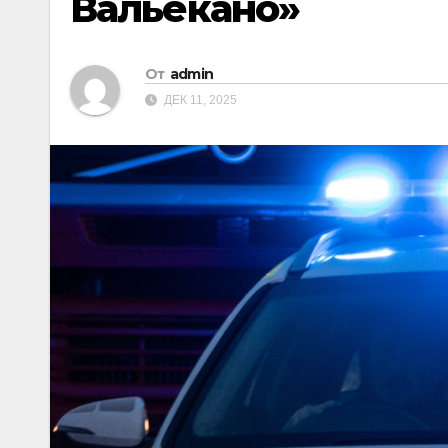
Вальекано»
От
admin
ДЕК 11, 2025