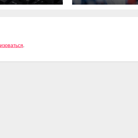
Радимов о
ситуации с сы
Соболева
изоваться
.